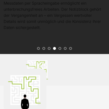
Messdaten per Spracheingabe ermöglicht ein
unterbrechungsfreies Arbeiten. Der Notizblock gehört
der Vergangenheit an – ein Vergessen wertvoller
Details wird somit unmöglich und die Konsistenz Ihrer
Daten sichergestellt.